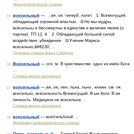
Энциклопедический словарь
всесильный
— , ая, ое. гиперб. патет. 1. Всемогущий,
15
обладающий огромной властью. ◘ Но мы мудры,
всесильны и бессмертны в единстве и величии твоем (о
партии). ТП 12, 4. 2. Обладающий большой силой
воздействия, убеждения. ◘ Учение Маркса
всесильно,&#8230; …
Толковый словарь языка Совдепии
Всесильный
— ого; м. В христианстве: одно из имён Бога
16
…
Словарь многих выражений
всесильный
— ая, ое; лен, льна, льно., книжн. см. тж.
17
всесильно, всесильность Всемогущий. В ые боги. В ая
личность. Медицина не всесильна …
Словарь многих выражений
всесильный
— все/силь/н/ый …
18
Морфемно-орфографический словарь
Опять всесильный
— Zapped Again! Жанр комедия