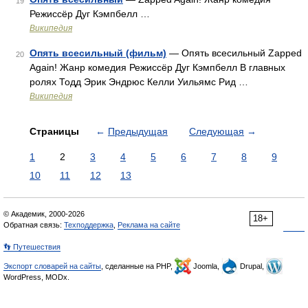
19
Режиссёр Дуг Кэмпбелл …
Википедия
Опять всесильный (фильм)
— Опять всесильный Zapped
20
Again! Жанр комедия Режиссёр Дуг Кэмпбелл В главных
ролях Тодд Эрик Эндрюс Келли Уильямс Рид …
Википедия
Страницы
←
Предыдущая
Следующая
→
1
2
3
4
5
6
7
8
9
10
11
12
13
© Академик, 2000-2026
18+
Обратная связь:
Техподдержка
,
Реклама на сайте
👣 Путешествия
Экспорт словарей на сайты
, сделанные на PHP,
Joomla,
Drupal,
WordPress, MODx.