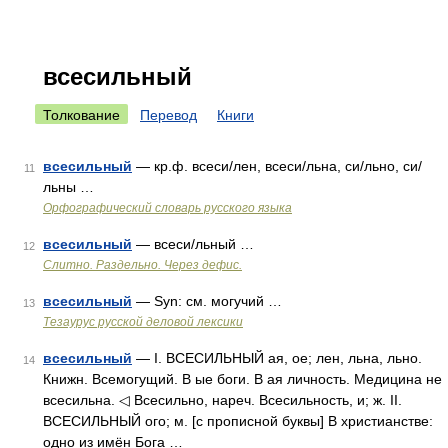
всесильный
Толкование
Перевод
Книги
всесильный
— кр.ф. всеси/лен, всеси/льна, си/льно, си/
11
льны …
Орфографический словарь русского языка
всесильный
— всеси/льный …
12
Слитно. Раздельно. Через дефис.
всесильный
— Syn: см. могучий …
13
Тезаурус русской деловой лексики
всесильный
— I. ВСЕСИЛЬНЫЙ ая, ое; лен, льна, льно.
14
Книжн. Всемогущий. В ые боги. В ая личность. Медицина не
всесильна. ◁ Всесильно, нареч. Всесильность, и; ж. II.
ВСЕСИЛЬНЫЙ ого; м. [с прописной буквы] В христианстве:
одно из имён Бога …